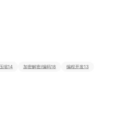
压缩
14
加密解密/编码
18
编程开发
13