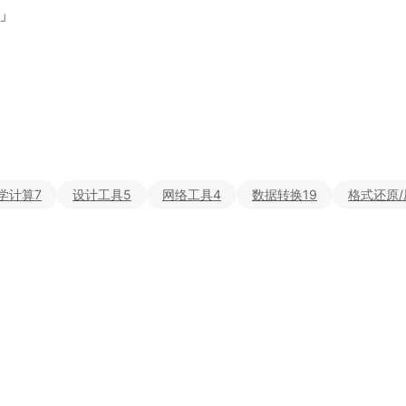
」
学计算
7
设计工具
5
网络工具
4
数据转换
19
格式还原/