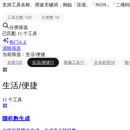
支持工具名称、用途关键词，例如「压缩」「JSON」「二维码
工具总数
120
分类数
10
分类筛选
已匹配
11
个工具
热门
A-Z
清除筛选
当前筛选：
生活/便捷
全部
120
生活/便捷
11
图像工具
11
文本处理
18
数
生活/便捷
11
个工具
随机数生成